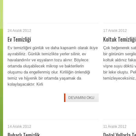
24 Aralık 2012
17 Aralık 2012
Ev Temizliği
Koltuk Temizliği
Ev temizliğini günlük ve daha kapsamlı olarak ikiye
Çok beğenerek satı
ayırabiliriz. Günlük temizlikte yerler silinir, ev
bir görünüm sergil
havalandırılır ve eşyaların tozu alınır. Böylece
koltuk aldınız fa
ortamda oluşabilecek mikrop ve bakterilerin
vişne suyu döktü v
oluşumu da engellenmiş olur. Kirliliğin önlendiği
bir leke oluştu. Pe
temiz ve hijyenik bir ortamda yaşamak da
temizleyeceksiniz,
kolaylaşacaktır. Kirli
DEVAMINI OKU
14 Aralık 2012
11 Aralık 2012
Buharlı Temizlik
Doğal Yollarla T