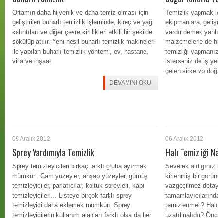
Ortamın daha hijyenik ve daha temiz olması için
Temizlik yapmak i
geliştirilen buharlı temizlik işleminde, kireç ve yağ
ekipmanlara, gelişm
kalıntıları ve diğer çevre kirlilikleri etkili bir şekilde
vardır demek yanlı
sökülüp atılır. Yeni nesil buharlı temizlik makineleri
malzemelerle de hi
ile yapılan buharlı temizlik yöntemi, ev, hastane,
temizliği yapmanı
villa ve inşaat
isterseniz de iş ye
gelen sirke vb doğ
DEVAMINI OKU
09 Aralık 2012
06 Aralık 2012
Sprey Yardımıyla Temizlik
Halı Temizliği Na
Sprey temizleyicileri birkaç farklı gruba ayırmak
Severek aldığınız 
mümkün. Cam yüzeyler, ahşap yüzeyler, gümüş
kirlenmiş bir görünü
temizleyiciler, parlatıcılar, koltuk spreyleri, kapı
vazgeçilmez detay
temizleyicileri… Listeye birçok farklı sprey
tamamlayıcılarından
temizleyici daha eklemek mümkün. Sprey
temizlenmeli? Halı
temizleyicilerin kullanım alanları farklı olsa da her
uzatılmalıdır? Önce