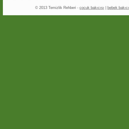
© 2013 Temizlik Rehberi -
çocuk bakıcısı
|
bebek bakıcı