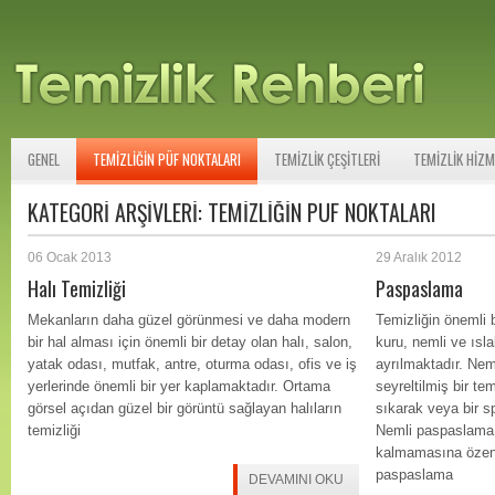
GENEL
TEMIZLIĞIN PÜF NOKTALARI
TEMIZLIK ÇEŞITLERI
TEMIZLIK HIZM
KATEGORI ARŞIVLERI:
TEMIZLIĞIN PÜF NOKTALARI
06 Ocak 2013
29 Aralık 2012
Halı Temizliği
Paspaslama
Mekanların daha güzel görünmesi ve daha modern
Temizliğin önemli 
bir hal alması için önemli bir detay olan halı, salon,
kuru, nemli ve ısl
yatak odası, mutfak, antre, oturma odası, ofis ve iş
ayrılmaktadır. Ne
yerlerinde önemli bir yer kaplamaktadır. Ortama
seyreltilmiş bir tem
görsel açıdan güzel bir görüntü sağlayan halıların
sıkarak veya bir sp
temizliği
Nemli paspaslama 
kalmamasına özen 
paspaslama
DEVAMINI OKU