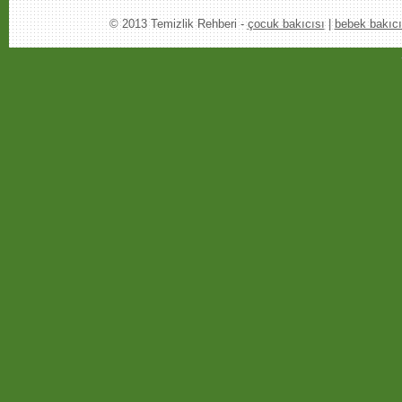
© 2013 Temizlik Rehberi -
çocuk bakıcısı
|
bebek bakıcı