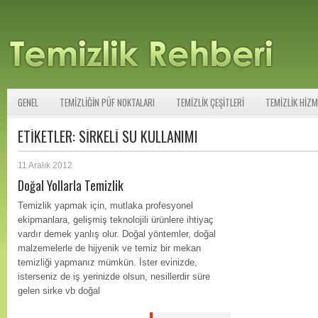
GENEL
TEMIZLIĞIN PÜF NOKTALARI
TEMIZLIK ÇEŞITLERI
TEMIZLIK HIZM
ETIKETLER:
SIRKELI SU KULLANIMI
11 Aralık 2012
Doğal Yollarla Temizlik
Temizlik yapmak için, mutlaka profesyonel
ekipmanlara, gelişmiş teknolojili ürünlere ihtiyaç
vardır demek yanlış olur. Doğal yöntemler, doğal
malzemelerle de hijyenik ve temiz bir mekan
temizliği yapmanız mümkün. İster evinizde,
isterseniz de iş yerinizde olsun, nesillerdir süre
gelen sirke vb doğal